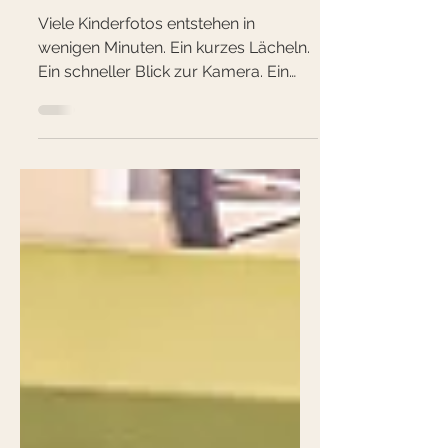
Kindes verändern kann
Viele Kinderfotos entstehen in
wenigen Minuten. Ein kurzes Lächeln.
Ein schneller Blick zur Kamera. Ein
„Jetzt schau mal hier“. Und am Ende
sind wir es als Eltern, die entscheiden,
welches Bild bleibt. Das, das uns am
besten gefällt. Das, das wir schön
finden. Das, das wir vielleicht auch
anderen zeigen würden. Doch kaum
jemand stellt sich dabei eine viel
wichtigere Frage: Was passiert
eigentlich im Kind selbst, wenn dieses
Bild entsteht? Der Moment, der alles
verändert Irgen