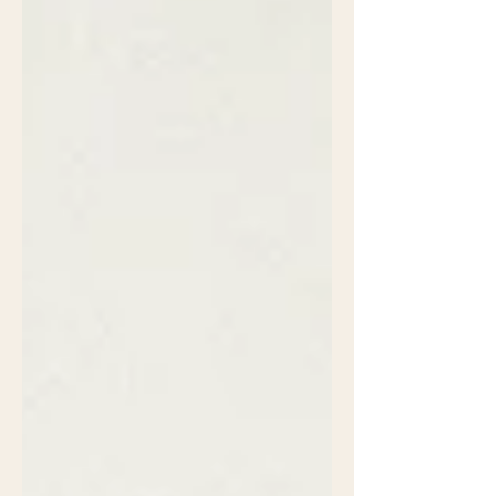
Bedeutung darin lag. Ein Abschied ist
kein bloßes Ereignis. Er legt offen, was
wichtig war. Und genau deshalb
braucht er Sichtbarkeit. Nicht aus
Sentimentalität, sondern aus
Bewusstsein. Wenn wir einen Moment
würdige