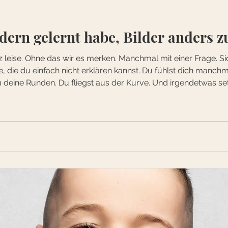
dern gelernt habe, Bilder anders z
z leise. Ohne das wir es merken. Manchmal mit einer Frage. Si
e, die du einfach nicht erklären kannst. Du fühlst dich manch
 deine Runden. Du fliegst aus der Kurve. Und irgendetwas set
n mich immer mehr selbst zu reflektieren. Ich fing an meine L