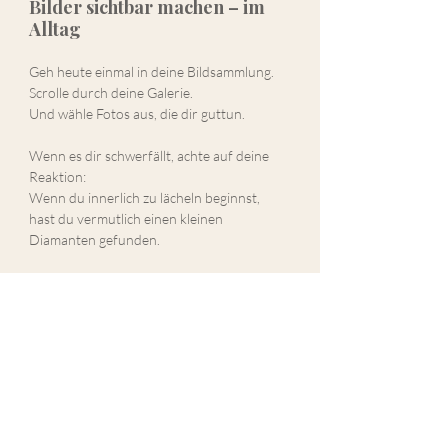
Bilder sichtbar machen – im 
Alltag
Geh heute einmal in deine Bildsammlung.
Scrolle durch deine Galerie.
Und wähle Fotos aus, die dir guttun.
Wenn es dir schwerfällt, achte auf deine 
Reaktion:
Wenn du innerlich zu lächeln beginnst,
hast du vermutlich einen kleinen 
Diamanten gefunden.
Dann geh diesen einen Schritt.
Bestelle ein Wandbild.
Häng es auf.
Und beobachte die Wirkung.
Genau aus diesen Erfahrungen ist meine 
Mission entstanden:
Menschen dabei zu helfen, die richtigen 